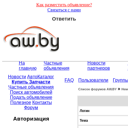
Как разместить объявление?
Связаться с нами
Ответить
На
Частные
Новости
главную
объявления
партнеров
Новости
АвтоКаталог
FAQ
Пользователи
Групп
Купить Запчасти
Частные объявления
»
Список форумов АW.BY
Нем
Поиск автомобилей
Подать объявление
Полезное
Контакты
Форум
Логин
Авторизация
Тема