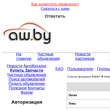
Как разместить объявление?
Связаться с нами
Ответить
На
Частные
Новости
главную
объявления
партнеров
Новости
АвтоКаталог
FAQ
Пользователи
Групп
Купить Запчасти
Частные объявления
»
Список форумов АW.BY
Нем
Поиск автомобилей
Подать объявление
Полезное
Контакты
Форум
Логин
Авторизация
Тема