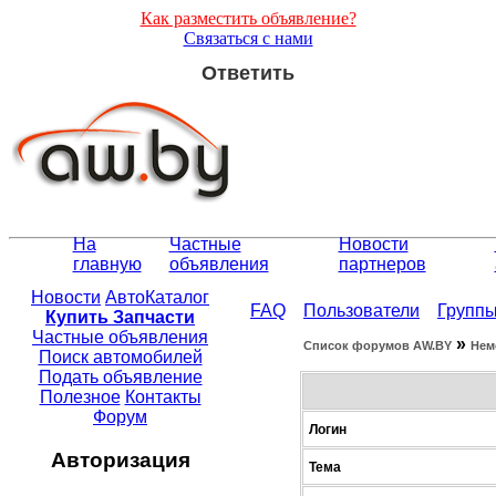
Как разместить объявление?
Связаться с нами
Ответить
На
Частные
Новости
главную
объявления
партнеров
Новости
АвтоКаталог
FAQ
Пользователи
Групп
Купить Запчасти
Частные объявления
»
Список форумов АW.BY
Нем
Поиск автомобилей
Подать объявление
Полезное
Контакты
Форум
Логин
Авторизация
Тема