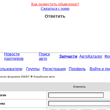
Как разместить объявление?
Связаться с нами
Ответить
Новости
Поиск
Запчасти
АвтоКаталог
Фо
партнеров
авто
ользователи
Группы
Регистрация
Профиль
Войти и п
»
исок форумов АW.BY
Корейские авто
Ответить
огин
ема