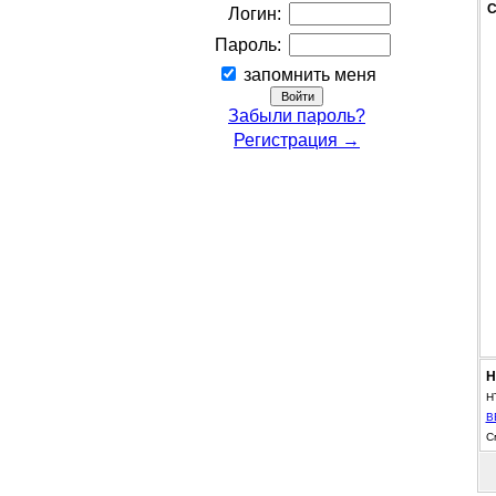
С
Логин:
Пароль:
запомнить меня
Забыли пароль?
Регистрация →
Н
H
B
С