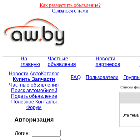
Как разместить объявление?
Связаться с нами
На
Частные
Новости
главную
объявления
партнеров
Новости
АвтоКаталог
FAQ
Пользователи
Групп
Купить Запчасти
Частные объявления
Список фо
Поиск автомобилей
Подать объявление
Полезное
Контакты
Форум
Эта тема 
Авторизация
Логин: