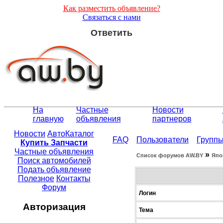
Как разместить объявление?
Связаться с нами
Ответить
На
Частные
Новости
главную
объявления
партнеров
Новости
АвтоКаталог
FAQ
Пользователи
Групп
Купить Запчасти
Частные объявления
»
Список форумов АW.BY
Япо
Поиск автомобилей
Подать объявление
Полезное
Контакты
Форум
Логин
Авторизация
Тема