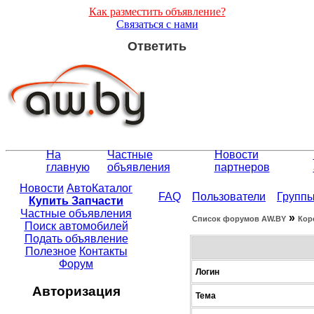
Как разместить объявление?
Связаться с нами
Ответить
На
Частные
Новости
главную
объявления
партнеров
Новости
АвтоКаталог
FAQ
Пользователи
Групп
Купить Запчасти
Частные объявления
»
Список форумов АW.BY
Кор
Поиск автомобилей
Подать объявление
Полезное
Контакты
Форум
Логин
Авторизация
Тема