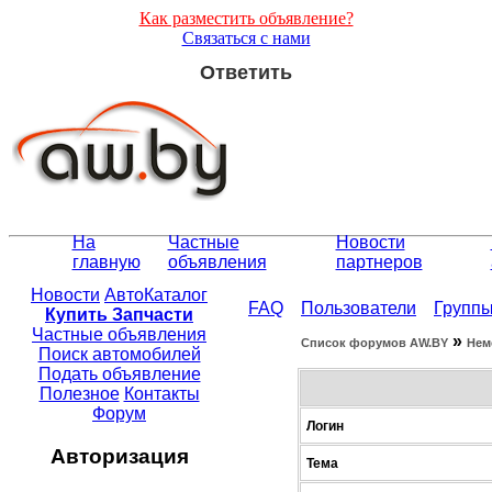
Как разместить объявление?
Связаться с нами
Ответить
На
Частные
Новости
главную
объявления
партнеров
Новости
АвтоКаталог
FAQ
Пользователи
Групп
Купить Запчасти
Частные объявления
»
Список форумов АW.BY
Нем
Поиск автомобилей
Подать объявление
Полезное
Контакты
Форум
Логин
Авторизация
Тема