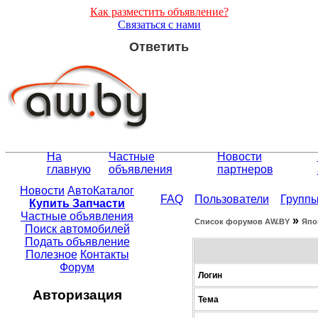
Как разместить объявление?
Связаться с нами
Ответить
На
Частные
Новости
главную
объявления
партнеров
Новости
АвтоКаталог
FAQ
Пользователи
Групп
Купить Запчасти
Частные объявления
»
Список форумов АW.BY
Япо
Поиск автомобилей
Подать объявление
Полезное
Контакты
Форум
Логин
Авторизация
Тема