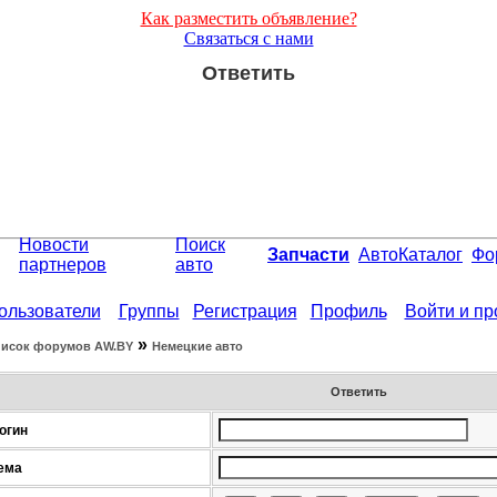
Как разместить объявление?
Связаться с нами
Ответить
Новости
Поиск
Запчасти
АвтоКаталог
Фо
партнеров
авто
ользователи
Группы
Регистрация
Профиль
Войти и п
»
исок форумов АW.BY
Немецкие авто
Ответить
огин
ема