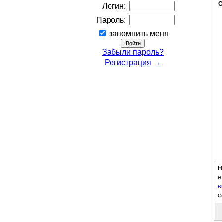
С
Логин:
Пароль:
запомнить меня
Забыли пароль?
Регистрация →
Н
H
B
С