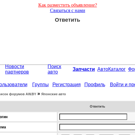
Как разместить объявление?
Связаться с нами
Ответить
Новости
Поиск
Запчасти
АвтоКаталог
Фо
партнеров
авто
ользователи
Группы
Регистрация
Профиль
Войти и п
»
исок форумов АW.BY
Японские авто
Ответить
огин
ема