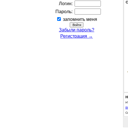
С
Логин:
Пароль:
запомнить меня
Забыли пароль?
Регистрация →
Н
H
B
С