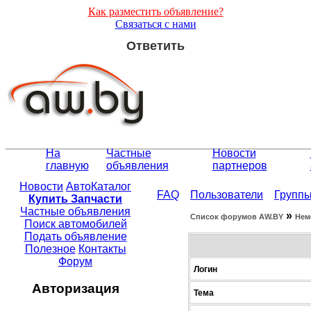
Как разместить объявление?
Связаться с нами
Ответить
На
Частные
Новости
главную
объявления
партнеров
Новости
АвтоКаталог
FAQ
Пользователи
Групп
Купить Запчасти
Частные объявления
»
Список форумов АW.BY
Нем
Поиск автомобилей
Подать объявление
Полезное
Контакты
Форум
Логин
Авторизация
Тема