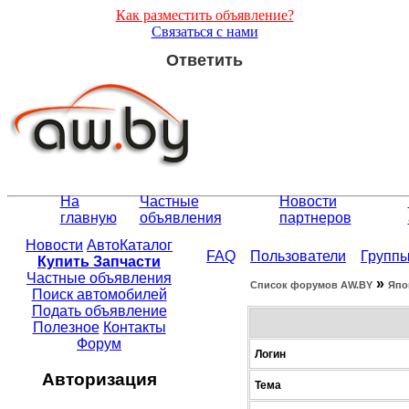
Как разместить объявление?
Связаться с нами
Ответить
На
Частные
Новости
главную
объявления
партнеров
Новости
АвтоКаталог
FAQ
Пользователи
Групп
Купить Запчасти
Частные объявления
»
Список форумов АW.BY
Япо
Поиск автомобилей
Подать объявление
Полезное
Контакты
Форум
Логин
Авторизация
Тема