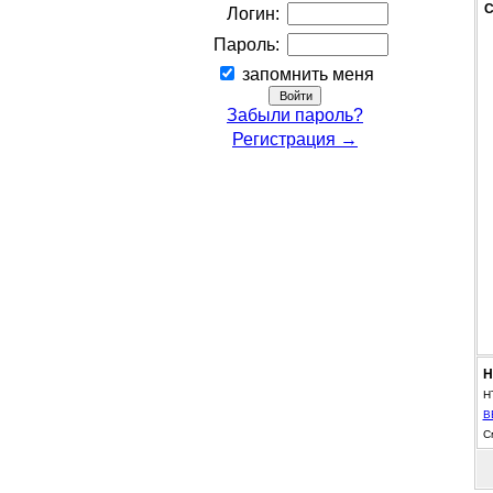
С
Логин:
Пароль:
запомнить меня
Забыли пароль?
Регистрация →
Н
H
B
С