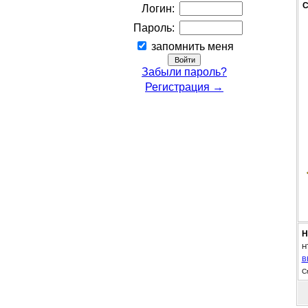
С
Логин:
Пароль:
запомнить меня
Забыли пароль?
Регистрация →
Н
H
B
С