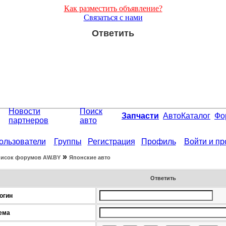
Как разместить объявление?
Связаться с нами
Ответить
Новости
Поиск
Запчасти
АвтоКаталог
Фо
партнеров
авто
ользователи
Группы
Регистрация
Профиль
Войти и п
»
исок форумов АW.BY
Японские авто
Ответить
огин
ема