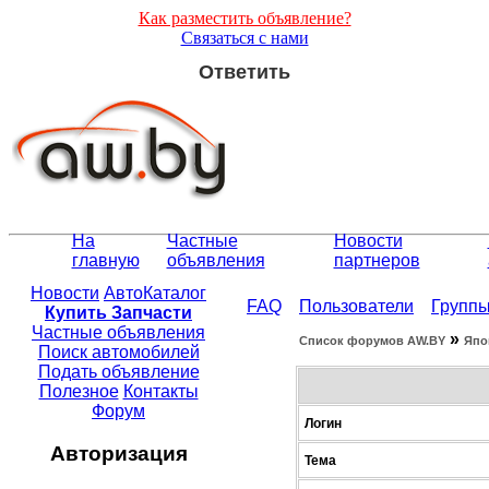
Как разместить объявление?
Связаться с нами
Ответить
На
Частные
Новости
главную
объявления
партнеров
Новости
АвтоКаталог
FAQ
Пользователи
Групп
Купить Запчасти
Частные объявления
»
Список форумов АW.BY
Япо
Поиск автомобилей
Подать объявление
Полезное
Контакты
Форум
Логин
Авторизация
Тема