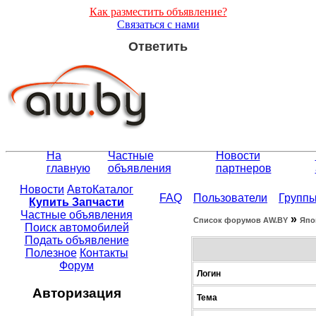
Как разместить объявление?
Связаться с нами
Ответить
На
Частные
Новости
главную
объявления
партнеров
Новости
АвтоКаталог
FAQ
Пользователи
Групп
Купить Запчасти
Частные объявления
»
Список форумов АW.BY
Япо
Поиск автомобилей
Подать объявление
Полезное
Контакты
Форум
Логин
Авторизация
Тема