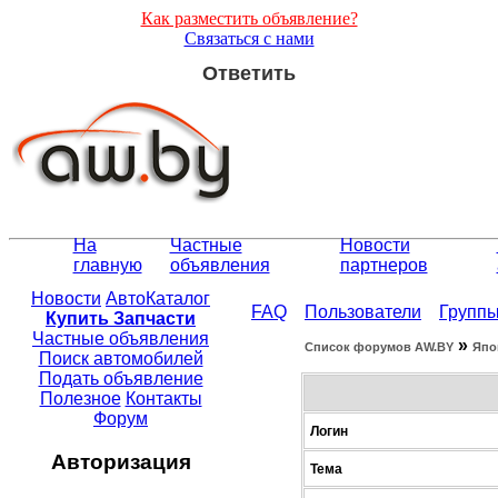
Как разместить объявление?
Связаться с нами
Ответить
На
Частные
Новости
главную
объявления
партнеров
Новости
АвтоКаталог
FAQ
Пользователи
Групп
Купить Запчасти
Частные объявления
»
Список форумов АW.BY
Япо
Поиск автомобилей
Подать объявление
Полезное
Контакты
Форум
Логин
Авторизация
Тема