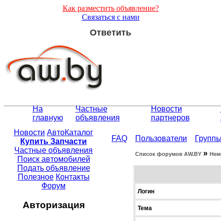
Как разместить объявление?
Связаться с нами
Ответить
На
Частные
Новости
главную
объявления
партнеров
Новости
АвтоКаталог
FAQ
Пользователи
Групп
Купить Запчасти
Частные объявления
»
Список форумов АW.BY
Нем
Поиск автомобилей
Подать объявление
Полезное
Контакты
Форум
Логин
Авторизация
Тема