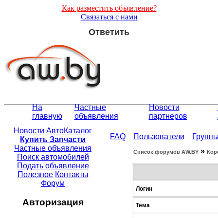
Как разместить объявление?
Связаться с нами
Ответить
На
Частные
Новости
главную
объявления
партнеров
Новости
АвтоКаталог
FAQ
Пользователи
Групп
Купить Запчасти
Частные объявления
»
Список форумов АW.BY
Кор
Поиск автомобилей
Подать объявление
Полезное
Контакты
Форум
Логин
Авторизация
Тема