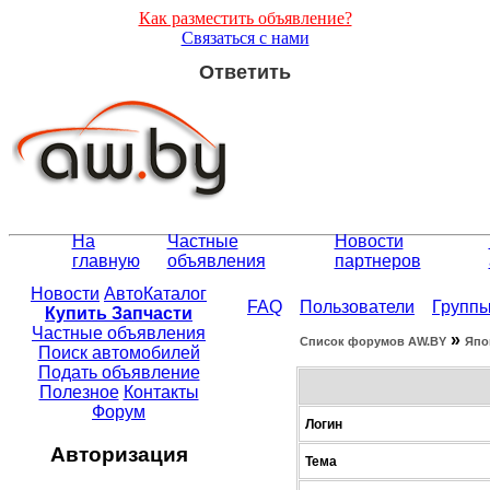
Как разместить объявление?
Связаться с нами
Ответить
На
Частные
Новости
главную
объявления
партнеров
Новости
АвтоКаталог
FAQ
Пользователи
Групп
Купить Запчасти
Частные объявления
»
Список форумов АW.BY
Япо
Поиск автомобилей
Подать объявление
Полезное
Контакты
Форум
Логин
Авторизация
Тема