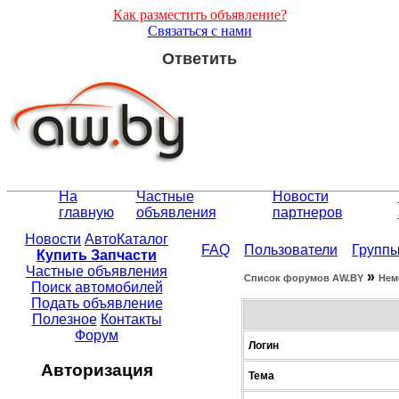
Как разместить объявление?
Связаться с нами
Ответить
На
Частные
Новости
главную
объявления
партнеров
Новости
АвтоКаталог
FAQ
Пользователи
Групп
Купить Запчасти
Частные объявления
»
Список форумов АW.BY
Нем
Поиск автомобилей
Подать объявление
Полезное
Контакты
Форум
Логин
Авторизация
Тема