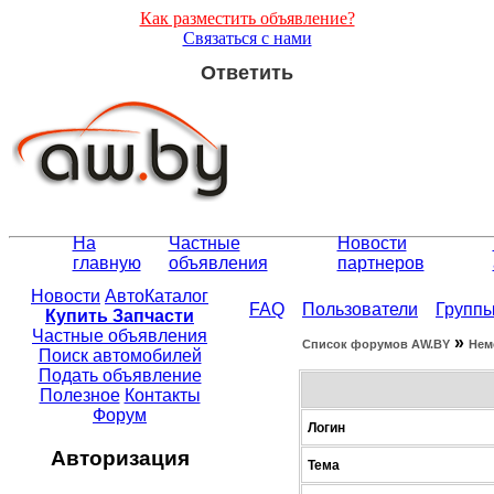
Как разместить объявление?
Связаться с нами
Ответить
На
Частные
Новости
главную
объявления
партнеров
Новости
АвтоКаталог
FAQ
Пользователи
Групп
Купить Запчасти
Частные объявления
»
Список форумов АW.BY
Нем
Поиск автомобилей
Подать объявление
Полезное
Контакты
Форум
Логин
Авторизация
Тема