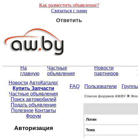
Как разместить объявление?
Связаться с нами
Ответить
На
Частные
Новости
главную
объявления
партнеров
Новости
АвтоКаталог
FAQ
Пользователи
Групп
Купить Запчасти
Частные объявления
»
Список форумов АW.BY
Япо
Поиск автомобилей
Подать объявление
Полезное
Контакты
Форум
Логин
Авторизация
Тема