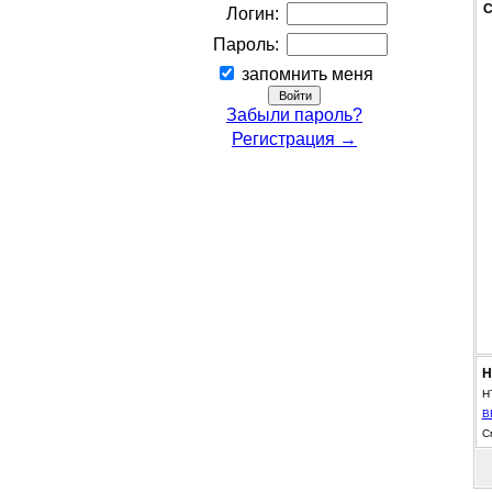
С
Логин:
Пароль:
запомнить меня
Забыли пароль?
Регистрация →
Н
H
B
С