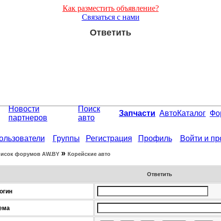
Как разместить объявление?
Связаться с нами
Ответить
Новости
Поиск
Запчасти
АвтоКаталог
Фо
партнеров
авто
ользователи
Группы
Регистрация
Профиль
Войти и п
»
исок форумов АW.BY
Корейские авто
Ответить
огин
ема