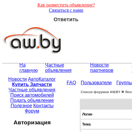
Как разместить объявление?
Связаться с нами
Ответить
На
Частные
Новости
главную
объявления
партнеров
Новости
АвтоКаталог
FAQ
Пользователи
Групп
Купить Запчасти
Частные объявления
»
Список форумов АW.BY
Япо
Поиск автомобилей
Подать объявление
Полезное
Контакты
Форум
Логин
Авторизация
Тема