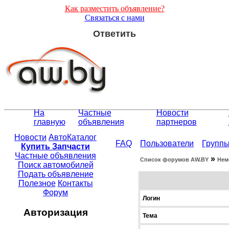
Как разместить объявление?
Связаться с нами
Ответить
На
Частные
Новости
главную
объявления
партнеров
Новости
АвтоКаталог
FAQ
Пользователи
Групп
Купить Запчасти
Частные объявления
»
Список форумов АW.BY
Нем
Поиск автомобилей
Подать объявление
Полезное
Контакты
Форум
Логин
Авторизация
Тема