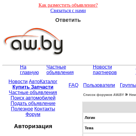
Как разместить объявление?
Связаться с нами
Ответить
На
Частные
Новости
главную
объявления
партнеров
Новости
АвтоКаталог
FAQ
Пользователи
Групп
Купить Запчасти
Частные объявления
»
Список форумов АW.BY
Нем
Поиск автомобилей
Подать объявление
Полезное
Контакты
Форум
Логин
Авторизация
Тема