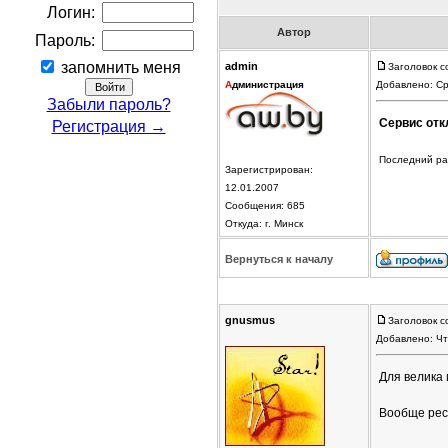
Логин:
Автор
Пароль:
запомнить меня
admin
Заголовок с
А
дминистрация
Добавлено: Ср
Забыли пароль?
Сервис отк
Регистрация →
Последний раз
Зарегистрирован:
12.01.2007
Сообщения: 685
Откуда: г. Минск
Вернуться к началу
gnusmus
Заголовок с
Добавлено: Чт
Для велика 
Вообще респ