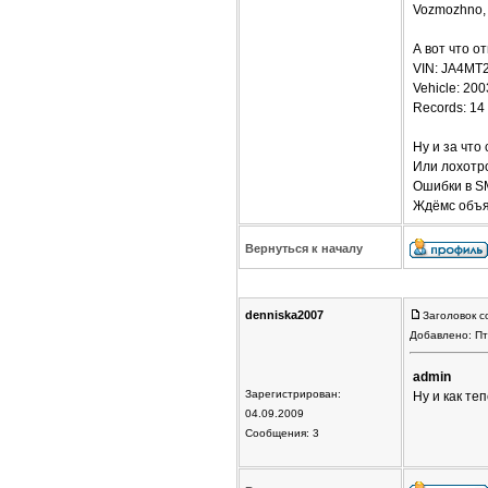
Vozmozhno, V
А вот что о
VIN: JA4MT
Vehicle: 2
Records: 14 
Ну и за что
Или лохотр
Ошибки в S
Ждёмс объя
Вернуться к началу
denniska2007
Заголовок с
Добавлено: Пт
admin
Зарегистрирован:
Ну и как те
04.09.2009
Сообщения: 3