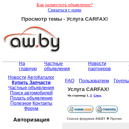
Как разместить объявление?
Связаться с нами
Просмотр темы - Услуга CARFAX!
На
Частные
Новости
главную
объявления
партнеров
Новости
АвтоКаталог
FAQ
Пользователи
Групп
Купить Запчасти
Частные объявления
Услуга CARFAX!
Поиск автомобилей
На страницу
1
,
2
След.
Подать объявление
Полезное
Контакты
Форум
»
Авторизация
Список форумов АW.BY
Прочее