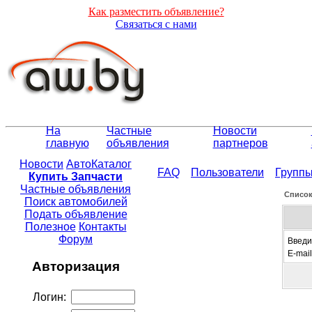
Как разместить объявление?
Связаться с нами
На
Частные
Новости
главную
объявления
партнеров
Новости
АвтоКаталог
FAQ
Пользователи
Групп
Купить Запчасти
Частные объявления
Списо
Поиск автомобилей
Подать объявление
Полезное
Контакты
Форум
Введи
E-mail
Авторизация
Логин: