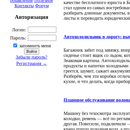
объявление
Полезное
качестве бесплатного юриста в 
Контакты
Форум
стал одним из самых востребова
разбирать длинные документы, в
Авторизация
листы и переводить юридически
Логин:
Автохолодильник в дорогу: вы
Пароль:
запомнить меня
Багажник забит под завязку, впе
сиденье стоит ящик со льдом, ко
Забыли пароль?
Знакомая картина. Автохолодил
Регистрация →
продукты и напитки холодными с
греется, шумит, сажает аккумуля
Разберём, чем эти коробки отлич
кухне, и что делать, когда прибор
Плановое обслуживание водона
Машину без техосмотра эксплуати
колодки, ремень — всё по реглам
другая. Повесили, подключили — 
крана пошла холодная вода, а по