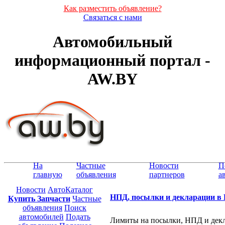
Как разместить объявление?
Связаться с нами
Автомобильный
информационный портал -
AW.BY
На
Частные
Новости
П
главную
объявления
партнеров
а
Новости
АвтоКаталог
НПД, посылки и декларации в Б
Купить Запчасти
Частные
объявления
Поиск
автомобилей
Подать
Лимиты на посылки, НПД и декла