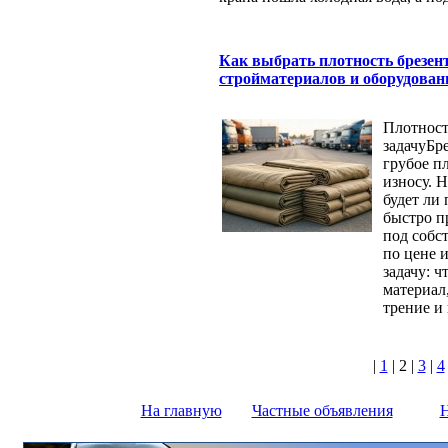
Как выбрать плотность брезен
стройматериалов и оборудован
Плотност
задачуБр
грубое п
износу. 
будет ли
быстро пр
под собс
по цене 
задачу: ч
материал,
трение и
|
1
|
2
|
3
|
4
На главную
Частные объявления
Н