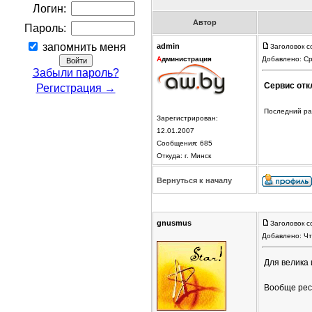
Логин:
Автор
Пароль:
запомнить меня
admin
Заголовок с
А
дминистрация
Добавлено: Ср
Забыли пароль?
Сервис отк
Регистрация →
Последний раз
Зарегистрирован:
12.01.2007
Сообщения: 685
Откуда: г. Минск
Вернуться к началу
gnusmus
Заголовок с
Добавлено: Чт
Для велика 
Вообще респ