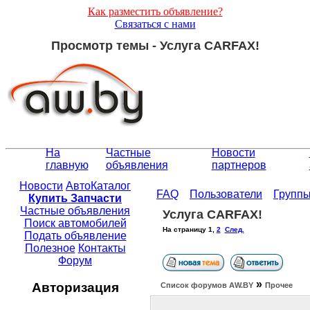
Как разместить объявление?
Связаться с нами
Просмотр темы - Услуга CARFAX!
На
Частные
Новости
главную
объявления
партнеров
Новости
АвтоКаталог
FAQ
Пользователи
Групп
Купить Запчасти
Частные объявления
Услуга CARFAX!
Поиск автомобилей
На страницу
1
,
2
След.
Подать объявление
Полезное
Контакты
Форум
»
Авторизация
Список форумов АW.BY
Прочее