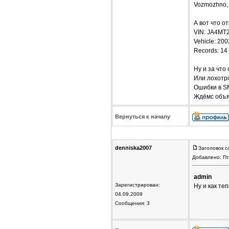
Vozmozhno, V
А вот что о
VIN: JA4MT
Vehicle: 2
Records: 14 
Ну и за что
Или лохотр
Ошибки в S
Ждёмс объя
Вернуться к началу
denniska2007
Заголовок с
Добавлено: Пт
admin
Зарегистрирован:
Ну и как те
04.09.2009
Сообщения: 3