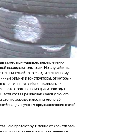
шь такого причудливого переплетения
ной последовательности. Не случайно на
тся "выпечкой", что сродни священному
шинные химики и конструкторы, от которых
я в правильном выборе, дозировке и
и протектора. На помощь им приходzт
 Хотя состав резиновой смеси у любого
статочно хорошо известны около 20
 комбинации с учетом предназначения самой
а - его протектору. Именно от свойств этой
ой дороге, в снег и жару, при переносе