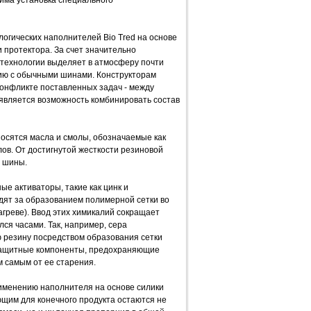
логических наполнителей Bio Tred на основе
и протектора. За счет значительно
технологии выделяет в атмосферу почти
нию с обычными шинами. Конструкторам
конфликте поставленных задач - между
оявляется возможность комбинировать состав
носятся масла и смолы, обозначаемые как
ов. От достигнутой жесткости резиновой
ь шины.
ые активаторы, такие как цинк и
дят за образованием полимерной сетки во
агреве). Ввод этих химикалий сокращает
лся часами. Так, например, сера
ю резину посредством образования сетки
защитные компоненты, предохраняющие
м самым от ее старения.
именению наполнителя на основе силики
ющим для конечного продукта остаются не