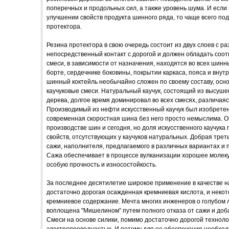
поперечных и продольных сил, а также уровень шума. И если 
улучшении свойств продукта шинного ряда, то чаще всего по
протектора.
Резина протектора в свою очередь состоит из двух слоев с р
непосредственный контакт с дорогой и должен обладать соо
смеси, в зависимости от назначения, находятся во всех шинн
борте, сердечнике боковины, покрытии каркаса, пояса и внут
шинный коктейль необычайно сложен по своему составу, осно
каучуковые смеси. Натуральный каучук, состоящий из высуше
дерева, долгое время доминировал во всех смесях, различаяс
Производимый из нефти искусственный каучук был изобретен 
современная скоростная шина без него просто немыслима. О
производстве шин и сегодня, но доля искусственного каучука 
свойств, отсутствующих у каучуков натуральных. Добрая тре
сажи, наполнителя, предлагаемого в различных вариантах и
Сажа обеспечивает в процессе вулканизации хорошее молек
особую прочность и износостойкость.
За последнее десятилетие широкое применение в качестве 
достаточно дорогая осажденная кремниевая кислота, и нек
кремниевое содержание. Мечта многих инженеров о голубом
воплощена "Мишелином" путем полного отказа от сажи и доба
Смеси на основе силики, помимо достаточно дорогой технол
электропроводностью. И потому для ее обеспечения необход