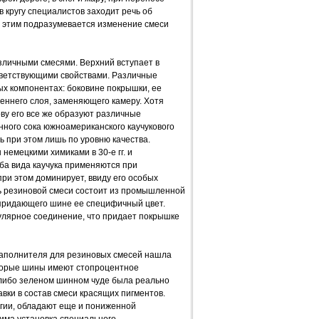
в кругу специалистов заходит речь об
д этим подразумевается изменение смеси
азличными смесями. Верхний вступает в
тветствующими свойствами. Различные
ых компонентах: боковине покрышки, ее
реннего слоя, заменяющего камеру. Хотя
ву его все же образуют различные
нного сока южноамериканского каучукового
ь при этом лишь по уровню качества.
немецкими химиками в 30-е гг. и
ба вида каучука применяются при
при этом доминирует, ввиду его особых
ть резиновой смеси состоит из промышленной
 придающего шине ее специфичный цвет.
улярное соединение, что придает покрышке
наполнителя для резиновых смесей нашла
оторые шины имеют стопроцентное
 либо зеленом шинном чуде была реально
вки в состав смеси красящих пигментов.
огии, обладают еще и пониженной
има установка специального