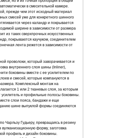
смеси, но и их точная пропорция в общей
втоматически в смесительной камере.
ой, прежде чем этот исходный материал
ных смесей уже для конкретного шинного
отягивается через каландр и покрывается
бходимой ширине в зависимости от размера
оит из таких сверхпрочных искусственных
ландр, покрываются каучуком, соединителем
онечная лента режется в зависимости от
ьной проволоки, который заворачивается и
ка внутреннего слоя шины (Inliner),
нити боковины вместе с ее усилителем по
слоев и смесей, которые компануются в
 размера. Комплексный монтаж на
агается 1 или 2 тканевых слоя, за которым
т усилитель и профильные полосы боковины.
месте слои пояса, бандажи и еще
иданию шине выпуклой формы соединяются
 по Чарльзу Гудьеру, превращаясь в резину
з вулканизационную форму, заготовка
вой профиль и дизайн боковины.