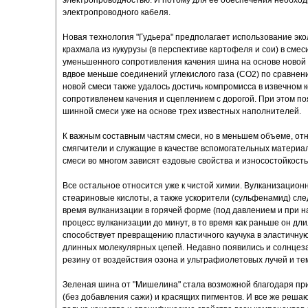
электропроводного кабеля.
Новая технология "Гудьера" предполагает использование эко
крахмала из кукурузы (в перспективе картофеля и сои) в смес
уменьшенного сопротивления качения шина на основе новой 
вдвое меньше соединений углекислого газа (СО2) по сравне
новой смеси также удалось достичь компромисса в извечном 
сопротивленем качения и сцеплением с дорогой. При этом п
шинной смеси уже на основе трех известных наполнителей.
К важным составным частям смеси, но в меньшем объеме, от
смягчители и служащие в качестве вспомогательных материал
смеси во многом зависят ездовые свойства и износостойкост
Все остальное относится уже к чистой химии. Вулканизационн
стеариновые кислоты, а также ускорители (сульфенамид) сле
время вулканизации в горячей форме (под давлением и при н
процесс вулканизации до минут, в то время как раньше он дли
способствует превращению пластичного каучука в эластичну
длинных молекулярных цепей. Недавно появились и солнце
резину от воздействия озона и ультрафиолетовых лучей и те
Зеленая шина от "Мишелина" стала возможной благодаря пр
(без добавления сажи) и красящих пигментов. И все же реша