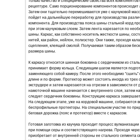
только качество и специфические свойства всех компонентов 
рецептуре. Само порционирование компонентов происходит а
Затем они тщательно перемешиваются уже с каучуковой масс
пойдет на дальнейшую переработку для производства различ
компонента. Для производства пояса шины стальной корд пр
при этом каучуковым слоем. Затем лента нарезается по нео
шины. Каркас, как собственно носитель жесткости шины, сост
нитей, как район, нейлон, полиэстер. Они также, проходя ка
сцепления, клеящей смолой. Получаемая таким образом беск
размера шины.
К каркасу относится шинная боковина с сердечником из стал
принимает форму кольца. Следующим шагом является подготов
заменяющего собой камеру. После этого необходимо "сшить" 
длине и по форме. Протектор может состоять иногда из трех 
экструдере и затем нарезаются на отрезки в зависимости от
намоточной машине начинается с внутреннего слоя, затем нал
следует сердечник боковины. Конструкцию каркаса завершае
На следующем этапе, уже на кордовой машине, собираются в
беспрофильные протекторы. На специальном участке по пр
беговая дорожка (пояс и протектор) вместе с каркасом.
Готовая заготовка из каучука проходит процесс вулканизации
при помощи серы и соответствующего нагрева. Проходя чере
приобретает от внутренней стороны ее стального сегмента с