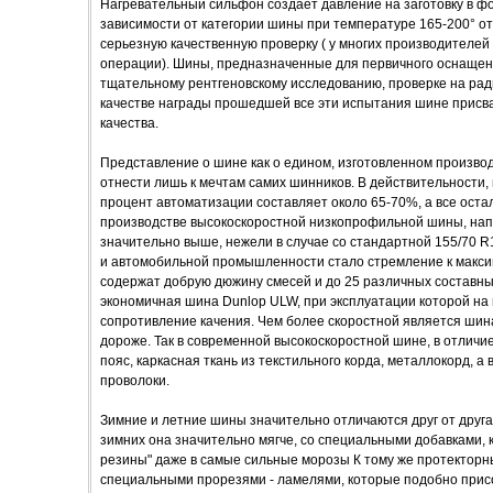
Нагревательный сильфон создает давление на заготовку в фо
зависимости от категории шины при температуре 165-200° от
серьезную качественную проверку ( у многих производителей
операции). Шины, предназначенные для первичного оснащен
тщательному рентгеновскому исследованию, проверке на рад
качестве награды прошедшей все эти испытания шине присв
качества.
Представление о шине как о едином, изготовленном произв
отнести лишь к мечтам самих шинников. В действительности, 
процент автоматизации составляет около 65-70%, а все остал
производстве высокоскоростной низкопрофильной шины, напр
значительно выше, нежели в случае со стандартной 155/70 
и автомобильной промышленности стало стремление к макси
содержат добрую дюжину смесей и до 25 различных составных
экономичная шина Dunlop ULW, при эксплуатации которой на
сопротивление качения. Чем более скоростной является шин
дороже. Так в современной высокоскоростной шине, в отличи
пояс, каркасная ткань из текстильного корда, металлокорд, а 
проволоки.
Зимние и летние шины значительно отличаются друг от друга
зимних она значительно мягче, со специальными добавками,
резины" даже в самые сильные морозы К тому же протектор
специальными прорезями - ламелями, которые подобно прис