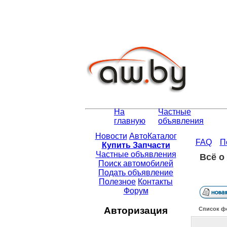
На
Частные
главную
объявления
Новости
АвтоКаталог
FAQ
П
Купить Запчасти
Частные объявления
Всё о
Поиск автомобилей
Подать объявление
Полезное
Контакты
Форум
Авторизация
Список ф