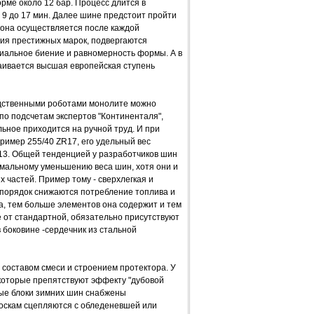
рме около 12 бар. Процесс длится в
 9 до 17 мин. Далее шине предстоит пройти
 она осуществляется после каждой
ия престижных марок, подвергаются
иальное биение и равномерность формы. А в
аивается высшая европейская ступень
одственными роботами монолите можно
по подсчетам экспертов "Континенталя",
ьное приходится на ручной труд. И при
имер 255/40 ZR17, его удельный вес
R13. Общей тенденцией у разработчиков шин
мальному уменьшению веса шин, хотя они и
 частей. Пример тому - сверхлегкая и
 порядок снижаются потребление топлива и
а, тем больше элементов она содержит и тем
е от стандартной, обязательно присутствуют
в боковине -сердечник из стальной
 составом смеси и строением протектора. У
 которые препятствуют эффекту "дубовой
ные блоки зимних шин снабжены
оскам сцепляются с обледеневшей или