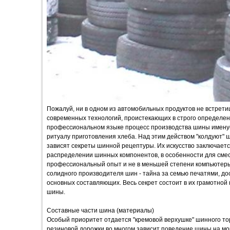
Пожалуй, ни в одном из автомобильных продуктов не встрети
современных технологий, проистекающих в строго определен
профессиональном языке процесс производства шины именуе
ритуалу приготовления хлеба. Над этим действом "колдуют" 
зависят секреты шинной рецептуры. Их искусство заключаетс
распределении шинных компонентов, в особенности для смес
профессиональный опыт и не в меньшей степени компьютеры.
солидного производителя шин - тайна за семью печатями, до
основных составляющих. Весь секрет состоит в их грамотной
шины.
Составные части шина (материалы)
Особый приоритет отдается "кремовой верхушке" шинного торт
резиновой дорожки во многом зависит поведение шины на мокр