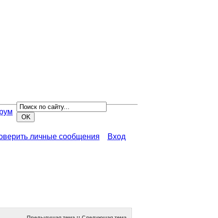
рум
роверить личные сообщения
Вход
Предыдущая тема
::
Следующая тема