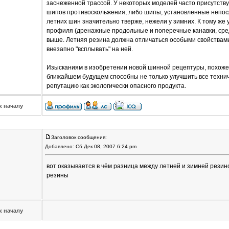
заснеженной трассой. У некоторых моделей часто присутств
шипов противоскольжения, либо шипы, установленные непос
летних шин значительно тверже, нежели у зимних. К тому же
профиля (дренажные продольные и поперечные канавки, сре
выше. Летняя резина должна отличаться особыми свойствами
внезапно "всплывать" на ней.
Изысканиям в изобретении новой шинной рецептуры, похоже, 
ближайшем будущем способны не только улучшить все технич
репутацию как экологически опасного продукта.
к началу
Заголовок сообщения:
Добавлено: Сб Дек 08, 2007 6:24 pm
вот оказывается в чём разница между летней и зимней резиной
резины
к началу