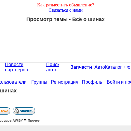
Как разместить объявление?
Связаться с нами
Просмотр темы - Всё о шинах
Новости
Поиск
Запчасти
АвтоКаталог
Фо
партнеров
авто
ользователи
Группы
Регистрация
Профиль
Войти и п
 шинах
»
орумов АW.BY
Прочее