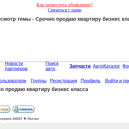
Как разместить объявление?
Связаться с нами
смотр темы - Срочно продаю квартиру бизнес кл
Новости
Поиск
Запчасти
АвтоКаталог
Фо
партнеров
авто
ользователи
Группы
Регистрация
Профиль
Войти и п
о продаю квартиру бизнес класса
»
орумов АW.BY
Прочее