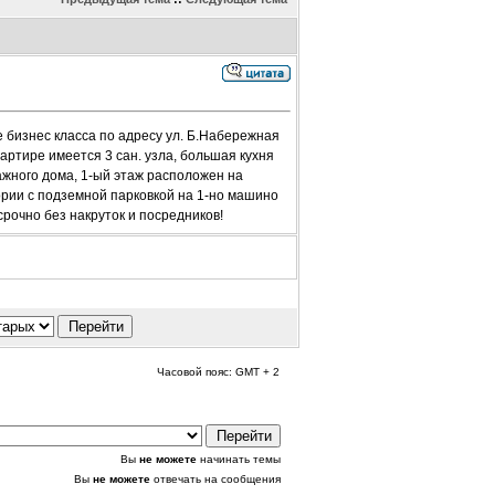
 бизнес класса по адресу ул. Б.Набережная
вартире имеется 3 сан. узла, большая кухня
ажного дома, 1-ый этаж расположен на
ории с подземной парковкой на 1-но машино
рочно без накруток и посредников!
Часовой пояс: GMT + 2
Вы
не можете
начинать темы
Вы
не можете
отвечать на сообщения