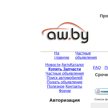
Про
На
Частные
главную
объявления
Новости
АвтоКаталог
FAQ
П
Купить Запчасти
Частные объявления
Срочн
Поиск автомобилей
Подать объявление
Полезное
Контакты
Форум
Авторизация
Список ф