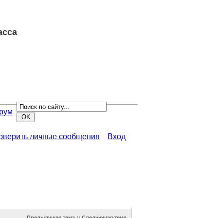
асса
рум
роверить личные сообщения
Вход
Предыдущая тема
::
Следующая тема