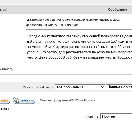
втор
Сообщение
Заголовок сообщения: Срочно продаю квартиру бизнес класса
Добавлено: Пт Апр 22, 2011 8:48 pm
Продаю 4-х комнатную квартиру свободной планировки в доме
д.9 в 5 минутах от м.Тушинская, жилой площадью 157 кв.м, в к
не менее 15 м. Квартира расположена на 1-ом этаже 22-ух эт
уровне 3-го этажа, дом распологается на охраняемой террит
место. Цена 18600000 руб. без учета машино места. Продаю с
к началу
Показать сообщения:
Список форумов АW.BY
->
Прочее
а
1
из
1
Перейти: