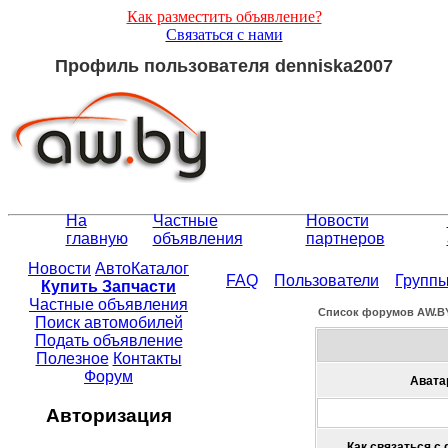
Как разместить объявление?
Связаться с нами
Профиль пользователя denniska2007
На
Частные
Новости
главную
объявления
партнеров
Новости
АвтоКаталог
FAQ
Пользователи
Групп
Купить Запчасти
Частные объявления
Список форумов АW.B
Поиск автомобилей
Подать объявление
Полезное
Контакты
Форум
Авата
Авторизация
Как связаться с 