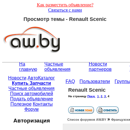
Как разместить объявление?
Связаться с нами
Просмотр темы - Renault Scenic
На
Частные
Новости
главную
объявления
партнеров
Новости
АвтоКаталог
FAQ
Пользователи
Групп
Купить Запчасти
Частные объявления
Renault Scenic
Поиск автомобилей
На страницу
Пред.
1
,
2
,
3
,
4
Подать объявление
Полезное
Контакты
Форум
»
Авторизация
Список форумов АW.BY
Французски