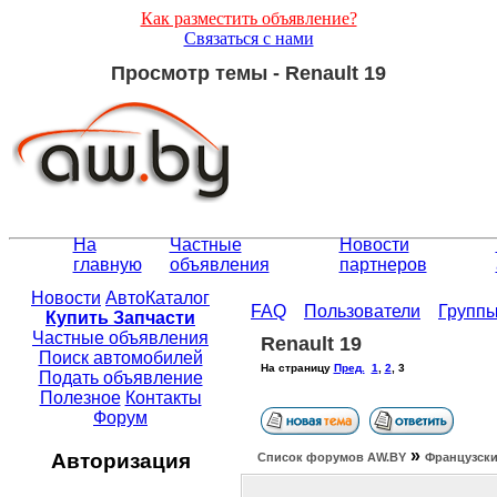
Как разместить объявление?
Связаться с нами
Просмотр темы - Renault 19
На
Частные
Новости
главную
объявления
партнеров
Новости
АвтоКаталог
FAQ
Пользователи
Групп
Купить Запчасти
Частные объявления
Renault 19
Поиск автомобилей
На страницу
Пред.
1
,
2
,
3
Подать объявление
Полезное
Контакты
Форум
»
Авторизация
Список форумов АW.BY
Французски