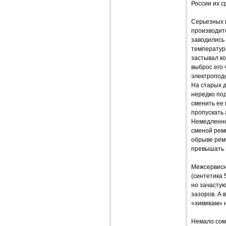
России их с
Серьезных н
производите
заводились
температура
застывал ко
выброс его 
электропод
На старых д
нередко под
сменить ее 
пропускать
Немедленно
сменой ремн
обрыве ремн
превышать э
Межсервисны
(синтетика 
но зачастую
зазоров. А 
«химикам» н
Немало сом