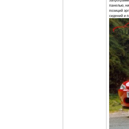
запрограмм
панелью, н
позиций эр
сидений и 