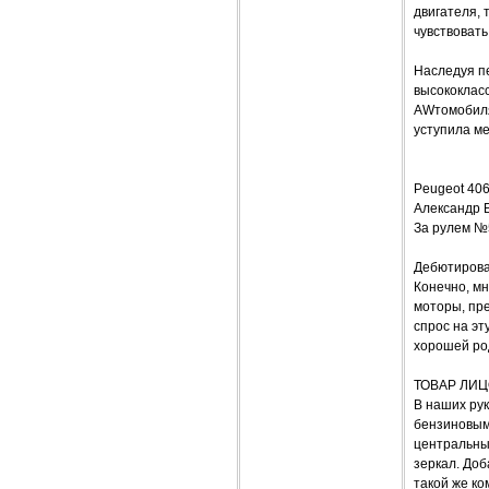
двигателя,
чувствовать
Наследуя п
высококлас
AWтомобиля
уступила ме
Peugeot 4
Александр 
За рулем №
Дебютировав
Конечно, мн
моторы, пр
спрос на эт
хорошей ро
ТОВАР ЛИ
В наших рук
бензиновым
центральны
зеркал. До
такой же ко