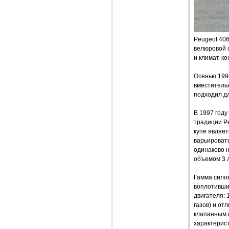
Peugeot 406
велюровой о
и климат-ко
Осенью 1996
вместительн
подходил д
В 1997 году
традиции Pe
купе являе
варьироват
одинаково 
объемом 3 
Гамма силов
воплотивши
двигателя: 
газов) и от
клапанным 
характерис