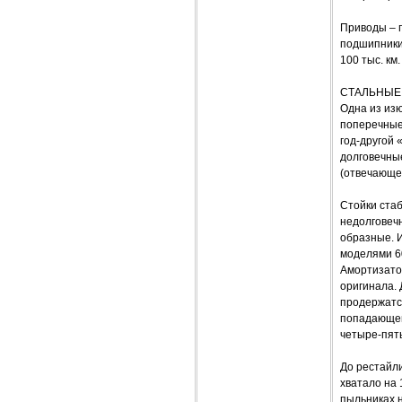
Приводы – п
подшипники,
100 тыс. км.
СТАЛЬНЫЕ
Одна из из
поперечные
год-другой 
долговечные
(отвечающей
Стойки стаб
недолговечн
образные. 
моделями 60
Амортизато
оригинала. 
продержатся
попадающей 
четыре-пять
До рестайли
хватало на 
пыльниках 