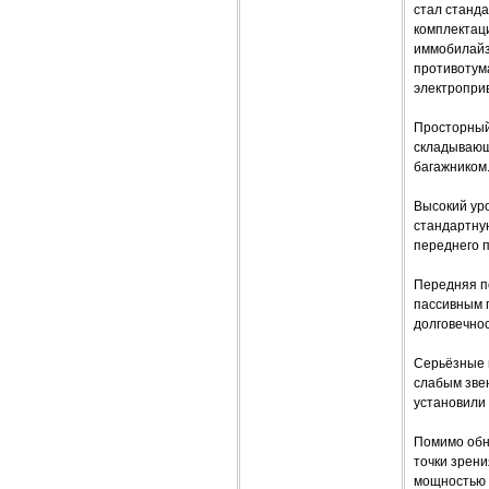
стал станда
комплектац
иммобилайз
противотум
электроприв
Просторный
складывающ
багажником
Высокий уро
стандартну
переднего 
Передняя п
пассивным 
долговечно
Серьёзные 
слабым зве
установили 
Помимо обн
точки зрени
мощностью 1