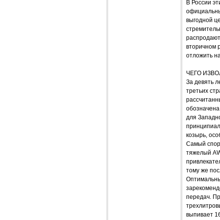
В России эт
официальны
выгодной це
стремитель
распродают
вторичном р
отложить н
ЧЕГО ИЗВО
За девять л
третьих стр
рассчитанны
обозначена 
для Западно
принципиаль
козырь, осо
Самый спорн
тяжелый AW
привлекател
тому же пос
Оптимальный
зарекомендо
передач. П
трехлитровы
выпивает 16