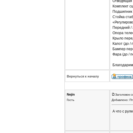
Отводящая 
Комплект сц
Подшипник 
Стойка стаб
«Регулирово
Передний / 
Опора теле
Крыло перед
Капот (до /
Бампер пере
Фара (до / 
Благодарим
Вернуться к началу
Nejin
Заголовок 
Гость
Добавлено: Пт
А что с рул