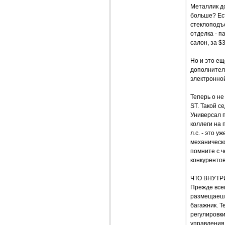
Металлик до
больше? Ест
стеклоподъе
отделка - п
салон, за $
Но и это ещ
дополнитель
электронно
Теперь о не
ST. Такой с
Универсал п
коллеги на 
л.с. - это у
механическо
помните с ч
конкурентов
ЧТО ВНУТР
Прежде всег
размещаешьс
багажник. Т
регулировки
управления 