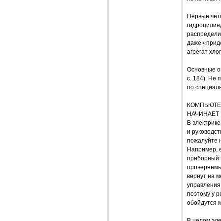
Первые чет
гидроцилин
распределит
даже «придо
агрегат хло
Основные оп
с. 184). Не
по специаль
КОМПЬЮТЕ
НАЧИНАЕТ
В электрик
и руководст
пожалуйте н
Например, е
приборный щ
проверяемый
вернут на м
управления
поэтому у р
обойдутся м
В целом эле