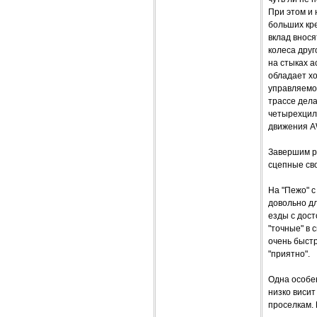
При этом и 
больших кре
вклад внося
колеса дру
на стыках а
обладает х
управляемос
трассе дел
четырехцил
движения A
Завершим ра
сцепные сво
На "Пежо" с
довольно дл
езды с дост
"точные" в 
очень быстр
"приятно".
Одна особе
низко висит
проселкам.