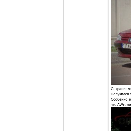
Сохранив ч
Получился о
Особенно эф
что AWтомоб