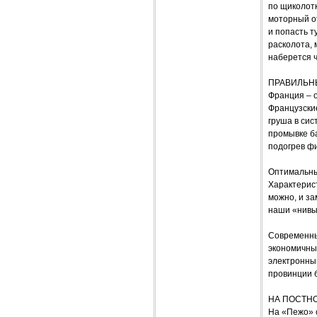
по щиколотк
моторный от
и попасть т
расколота, 
наберется ч
ПРАВИЛЬН
Франция – 
Французские
груша в сис
промывке ба
подогрев фи
Оптимальны
Характерист
можно, и за
наши «нивы»
Современны
экономичны 
электронным
провинции 
НА ПОСТН
На «Пежо» с