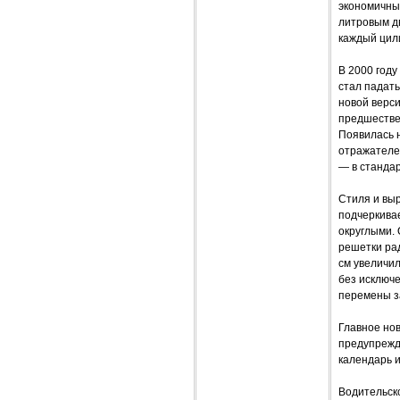
экономичны
литровым д
каждый цил
В 2000 году
стал падат
новой верси
предшествен
Появилась н
отражателе
— в станда
Стиля и вы
подчеркива
округлыми.
решетки ра
см увеличил
без исключ
перемены з
Главное но
предупрежде
календарь 
Водительско