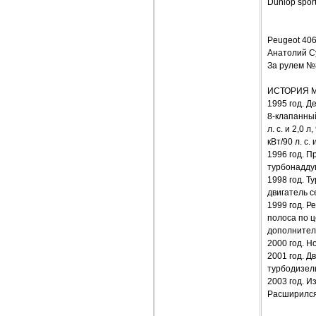
Dunlop spor
Peugeot 4
Анатолий С
За рулем №
ИСТОРИЯ 
1995 год. Д
8-клапанный 
л. с. и 2,0 
кВт/90 л. с.
1996 год. П
турбонаддуво
1998 год. Т
двигатель се
1999 год. Р
полоса по 
дополнитель
2000 год. Но
2001 год. Д
турбодизель 
2003 год. И
Расширился 