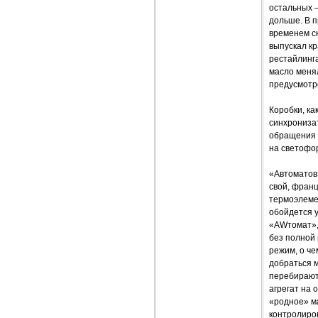
остальных –
дольше. В п
временем ск
выпускал кр
рестайлинга
масло менял
предусмотр
Коробки, ка
синхрониза
обращения –
на светофор
«Автоматов»
свой, франц
термоэлеме
обойдется у
«AWтомат», 
без полной 
режим, о че
добраться м
перебирают
агрегат на 
«родное» ма
контролиров