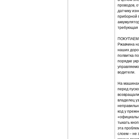
проводов, о
датчику изн
приборной п
аккумулятор
требующая г
ПОКУПАЕМ
Ржавчина на
наших дорог
полвитка п
порядке укр
управляемо
водители.
На машинах
перед пуск
возвращали
владелец уз
неправильны
код у прежн
«официалы» 
тыкать кноп
эта проблем
слоем – не 