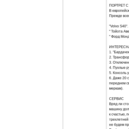
ПОРТРЕТ 
В европейск
Прежде всег
"Volvo S40".
" Тойота Аве
" Форд Монде
ИНТЕРЕСН
1. "Бардачо
2. Трансфор
3. Отключен
4. Пухлые р
5. Консоль 
6. Даже 20
переднем с
меркам).
СЕРВИС
Вряд ли сто
машину дол
к счастью,
трехлетней 
не будем пр