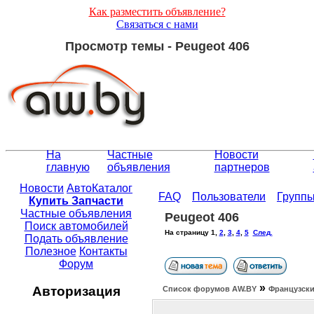
Как разместить объявление?
Связаться с нами
Просмотр темы - Peugeot 406
На
Частные
Новости
главную
объявления
партнеров
Новости
АвтоКаталог
FAQ
Пользователи
Групп
Купить Запчасти
Частные объявления
Peugeot 406
Поиск автомобилей
На страницу
1
,
2
,
3
,
4
,
5
След.
Подать объявление
Полезное
Контакты
Форум
»
Авторизация
Список форумов АW.BY
Французски