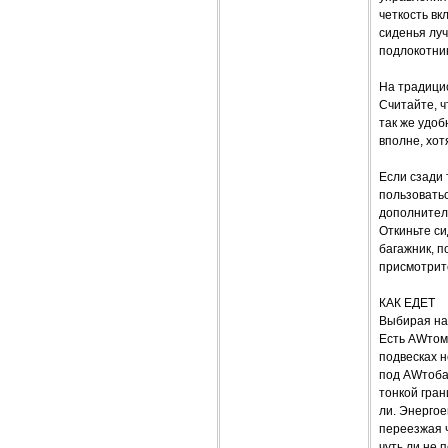
четкость вк
сиденья луч
подлокотник
На традицио
Считайте, ч
так же удоб
вполне, хот
Если сзади 
пользоватьс
дополнител
Откиньте си
багажник, п
присмотрите
КАК ЕДЕТ
Выбирая наи
Есть AWтомо
подвесках н
под AWтоба
тонкой гран
ли. Энергое
переезжая ч
чуть ли не 