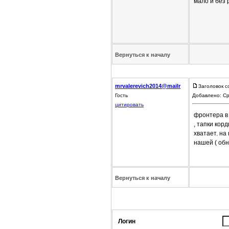
мало и без
Вернуться к началу
mrvalerevich2014@mailr
Заголовок с
Гость
Добавлено: Ср
цитировать
фронтера в 
, тапки кор
хватает. на
нашей ( обн
Вернуться к началу
Логин