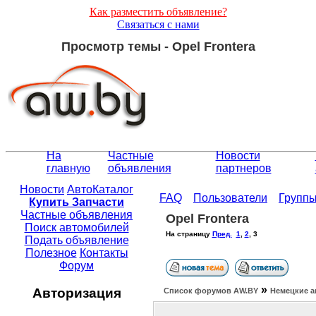
Как разместить объявление?
Связаться с нами
Просмотр темы - Opel Frontera
На
Частные
Новости
главную
объявления
партнеров
Новости
АвтоКаталог
FAQ
Пользователи
Групп
Купить Запчасти
Частные объявления
Opel Frontera
Поиск автомобилей
На страницу
Пред.
1
,
2
,
3
Подать объявление
Полезное
Контакты
Форум
»
Авторизация
Список форумов АW.BY
Немецкие а