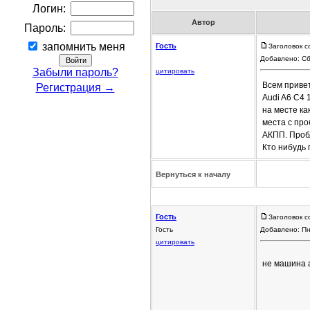
Логин:
Автор
Пароль:
запомнить меня
Гость
Заголовок с
Добавлено: Сб
Забыли пароль?
цитировать
Всем привет
Регистрация →
Audi A6 C4 
на месте ка
места с про
АКПП. Проб
Кто нибудь 
Вернуться к началу
Гость
Заголовок с
Гость
Добавлено: Пн
цитировать
не машина а