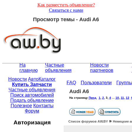
Как разместить объявление?
Связаться с нами
Просмотр темы - Audi A6
На
Частные
Новости
главную
объявления
партнеров
Новости
АвтоКаталог
FAQ
Пользователи
Групп
Купить Запчасти
Частные объявления
Audi A6
Поиск автомобилей
На страницу
Пред.
1
,
2
,
3
,
4
...
10
,
11
,
12
Подать объявление
Полезное
Контакты
Форум
»
Авторизация
Список форумов АW.BY
Немецкие а