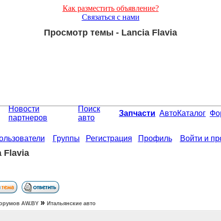
Как разместить объявление?
Связаться с нами
Просмотр темы - Lancia Flavia
Новости
Поиск
Запчасти
АвтоКаталог
Фо
партнеров
авто
ользователи
Группы
Регистрация
Профиль
Войти и п
 Flavia
»
орумов АW.BY
Итальянские авто