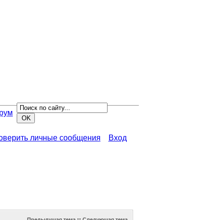
рум
роверить личные сообщения
Вход
Предыдущая тема
::
Следующая тема