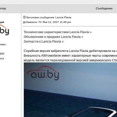
втор
Сообщение
Заголовок сообщения: Lancia Flavia
ция
Добавлено: Пт Янв 12, 2007 11:48 pm
Технические характеристики Lancia Flavia »
Объявления о продаже Lancia Flavia »
Запчасти к Lancia Flavia »
ован:
Серийная версия кабриолета Lancia Flavia дебютировала на 
685
Внешность AWтомобиля имеет характерные черты современно
нск
модель является перелицованной версией американского Chry