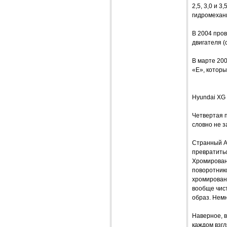
2,5, 3,0 и 3
гидромехан
В 2004 про
двигателя (
В марте 20
«Е», которы
Hyundai XG 
Четвертая п
словно не 
Странный A
превратитьс
Хромирован
поворотнико
хромирован
вообще чист
образ. Немн
Наверное, в
каждом взгл