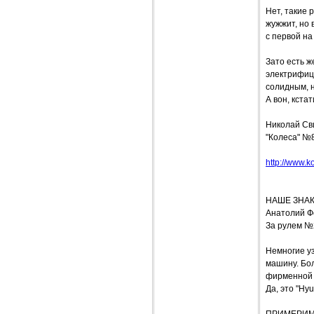
Нет, такие 
жужжит, но 
с первой на
Зато есть ж
электрифици
солидным, н
А вон, кста
Николай Св
"Колеса" №
http://www.ko
НАШЕ ЗНАК
Анатолий 
За рулем №
Немногие у
машину. Бо
фирменной 
Да, это "Hy