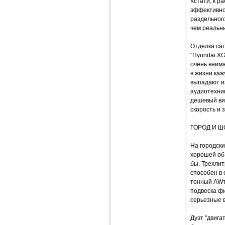
Кстати, к р
эффективно
раздельного
чем реальн
Отделка сал
"Hyundai XG
очень внима
в жизни каж
выпадают из
аудиотехник
дешевый вид
скорость и 
ГОРОД И 
На городск
хорошей об
бы. Трехли
способен в
тонный AWто
подвеска ф
серьезные 
Дуэт "двига