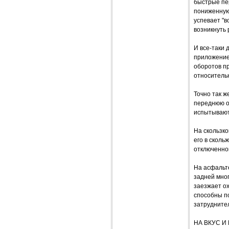
быстрые пе
пониженную
успевает "в
возникнуть 
И все-таки 
приложение,
оборотов пр
относитель
Точно так ж
переднюю о
испытывают
На скользк
его в сколь
отключенно
На асфальт
задней мно
заезжает ох
способны по
затрудните
НА ВКУС И