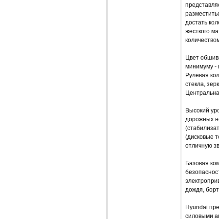
представляе
разместитьс
достать кол
жесткого ма
количество
Цвет обшив
минимуму - 
Рулевая кол
стекла, зер
Центральна
Высокий уро
дорожных н
(стабилизат
(дисковые т
отличную зв
Базовая ко
безопасност
электропри
дождя, борт
Hyundai пр
силовыми а