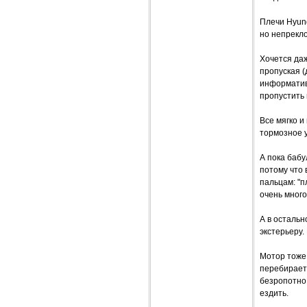
Плечи Hyund
но непрекл
Хочется даж
пропуская (
информатив
пропустить 
Все мягко и
тормозное у
А пока бабу
потому что 
пальцам: "п
очень много
А в остальн
экстерьеру.
Мотор тоже 
перебирает 
безропотно,
ездить.