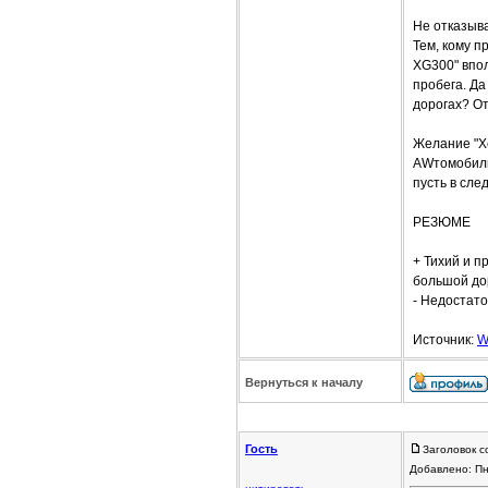
Не отказыва
Тем, кому 
XG300" впол
пробега. Да
дорогах? От
Желание "Хё
AWтомобиль,
пусть в сл
РЕЗЮМЕ
+ Тихий и п
большой до
- Недостато
Источник:
W
Вернуться к началу
Гость
Заголовок с
Добавлено: Пн