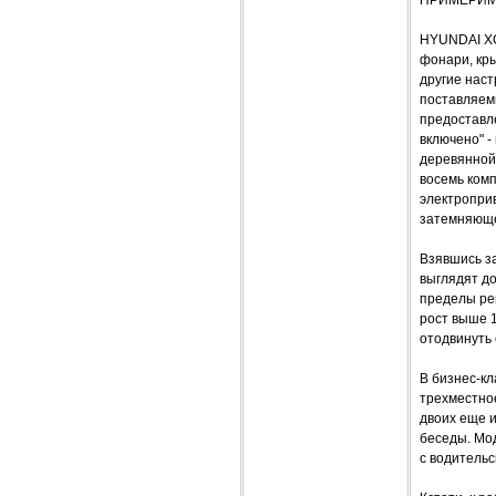
ПРИМЕРИМ
HYUNDAI XG
фонари, кры
другие наст
поставляем
предоставле
включено" -
деревянной 
восемь ком
электропри
затемняюще
Взявшись з
выглядят д
пределы ре
рост выше 1
отодвинуть 
В бизнес-кл
трехместное
двоих еще и
беседы. Мо
с водительс