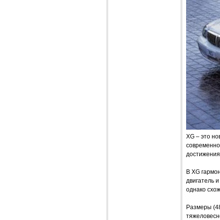
XG – это н
современно
достижения 
В XG гармо
двигатель и
однако схож
Размеры (4
тяжеловесн