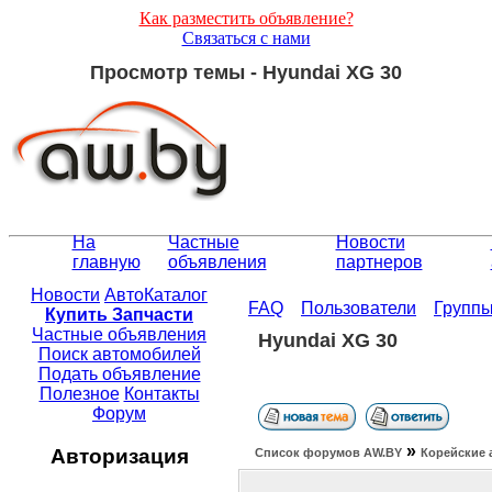
Как разместить объявление?
Связаться с нами
Просмотр темы - Hyundai XG 30
На
Частные
Новости
главную
объявления
партнеров
Новости
АвтоКаталог
FAQ
Пользователи
Групп
Купить Запчасти
Частные объявления
Hyundai XG 30
Поиск автомобилей
Подать объявление
Полезное
Контакты
Форум
»
Авторизация
Список форумов АW.BY
Корейские 