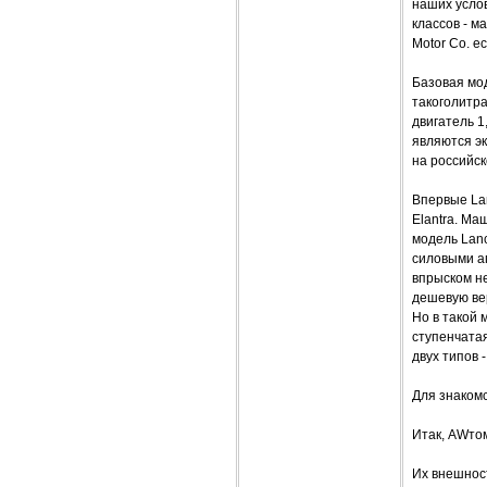
наших усло
классов - м
Motor Co. е
Базовая мод
такоголитра
двигатель 1,
являются эк
на российск
Впервые Lan
Elantra. М
модель Lanc
силовыми а
впрыском не
дешевую вер
Но в такой 
ступенчатая
двух типов 
Для знакомс
Итак, AWтом
Их внешност