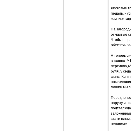
Дисковые т
педаль, к у
комплектац
На загород
открытые ст
Чтобы не ра
обеспечивае
А теперь сн
выхлопа. У 
передача,45
руля, у сед
шины Kumho 
покачивани
машин мы з
Переднепри
наружу из п
подтвержда
заложенные 
стати племе
неплохие.