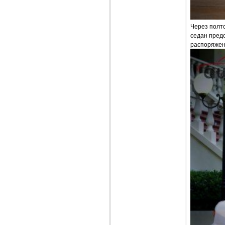
Через полто
седан предо
распоряжен