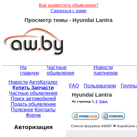
Как разместить объявление?
Связаться с нами
Просмотр темы - Hyundai Lantra
На
Частные
Новости
главную
объявления
партнеров
Новости
АвтоКаталог
FAQ
Пользователи
Групп
Купить Запчасти
Частные объявления
Hyundai Lantra
Поиск автомобилей
На страницу
1
,
2
След.
Подать объявление
Полезное
Контакты
Форум
»
Авторизация
Список форумов АW.BY
Корейские 