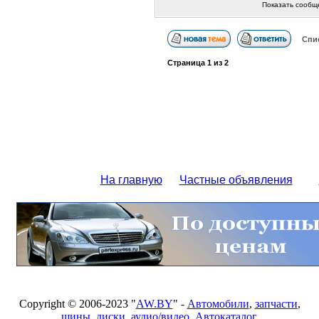
Показать сообщ
Спи
Страница
1
из
2
На главную
Частные объявления
Copyright © 2006-2023 "
AW.BY
" -
Автомобили
,
запчасти
,
шины
,
диски
,
аудио/видео
,
Автокаталог
,