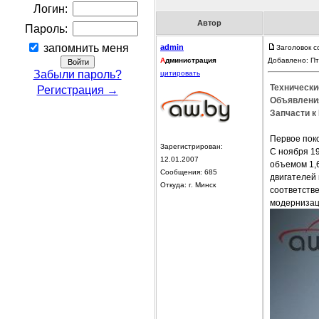
Логин:
Автор
Пароль:
запомнить меня
admin
Заголовок с
А
дминистрация
Добавлено: Пт
Забыли пароль?
цитировать
Технически
Регистрация →
Объявления
Запчасти к 
Первое поко
Зарегистрирован:
С ноября 1
12.01.2007
объемом 1,6
Сообщения: 685
двигателей 
Откуда: г. Минск
соответстве
модернизац