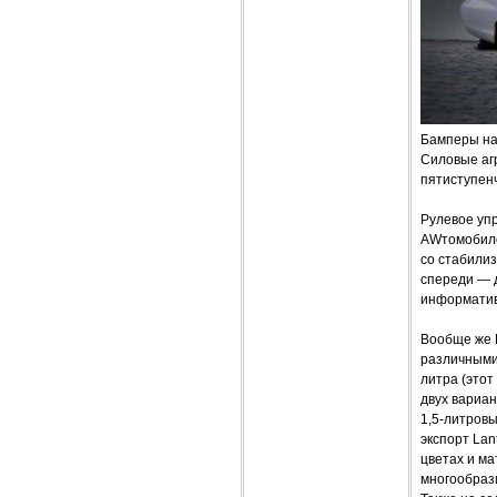
Бамперы на
Силовые агр
пятиступен
Рулевое упр
AWтомобилем
со стабили
спереди — 
информатив
Вообще же 
различными 
литра (это
двух вариан
1,5-литровы
экспорт Lan
цветах и ма
многообрази