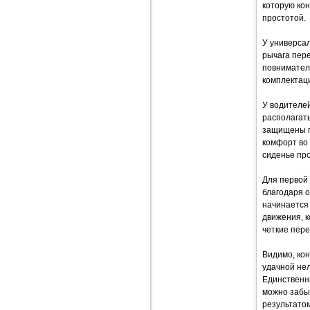
которую кон
простотой.
У универсал
рычага пере
повниматель
комплектац
У водителе
располагать
защищены п
комфорт во
сиденье про
Для первой 
благодаря 
начинается 
движения, к
четкие пере
Видимо, кон
удачной нел
Единственны
можно забы
результатом