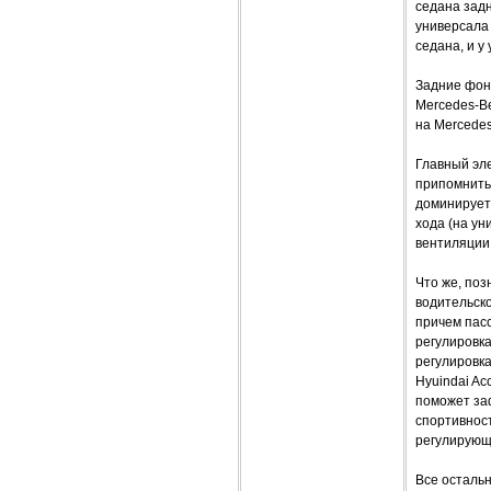
седана задн
универсала 
седана, и у
Задние фон
Mercedes-Be
на Mercedes
Главный эле
припомнить
доминирует.
хода (на ун
вентиляции
Что же, поз
водительско
причем пасс
регулировк
регулировк
Hyuindai Ac
поможет за
спортивност
регулирующи
Все осталь