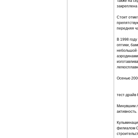
Также на се
закреплена
Стоит отмет
препятствую
передняя ч
В 1998 год
оптики, бам
небольшой 
аэродинами
изготавлива
легкосплав
Осенью 2000
тест-драйв 
Минувшим л
активность.
Кульминаци
филиалом Се
строительст