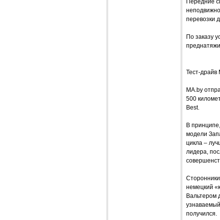
Передние с
неподвижное
перевозки 
По заказу 
преднатяжи
Тест-драйв 
MA.by отпра
500 километ
Best.
В принципе,
модели Запа
цикла – луч
лидера, пос
совершенств
Сторонники 
немецкий «к
Вальтером 
узнаваемый 
получился.