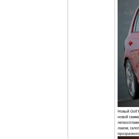
Новый Golf 
новой гамм
легкосплавн
лаком, гало
прозрачного