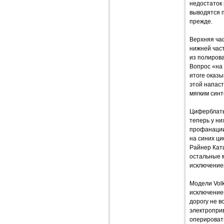
недостаток 
выводятся п
прежде.
Верхняя час
нижней част
из полирова
Вопрос «на 
итоге оказы
этой напаст
мягким синт
Циферблаты
теперь у н
профанации!
на синих ци
Райнер Катц
остальные 
исключением
Модели Volk
исключением
дорогу не в
электропри
оперировать