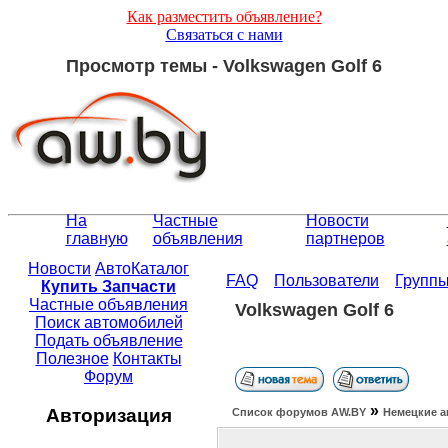
Как разместить объявление?
Связаться с нами
Просмотр темы - Volkswagen Golf 6
На
Частные
Новости
главную
объявления
партнеров
Новости
АвтоКаталог
FAQ
Пользователи
Групп
Купить Запчасти
Частные объявления
Volkswagen Golf 6
Поиск автомобилей
Подать объявление
Полезное
Контакты
Форум
»
Авторизация
Список форумов АW.BY
Немецкие а