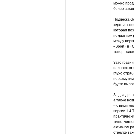
можно продо
более высок
Подвеска Go
ждать от не
которая по
покрытием 
между перв
«Sport» в «
теперь слов
Зато грави
полностью о
глухо отраб
невозмутимо
будто выро
За два дня 
а также нов
– с ними мо
версии 1.4 
практически
тише, чем е
активном ра
стрелке тах