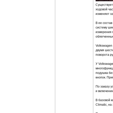
Существует 
ходовой час
изменяет ха
В ее состав
систему ши
измерения 
облегченны
Volkswagen 
двумя шесте
поворота ру
У Volkswage
многофункци
подушка без
кнопок. Пр
По заказу у
и включени
В базовой 
Climatic, н