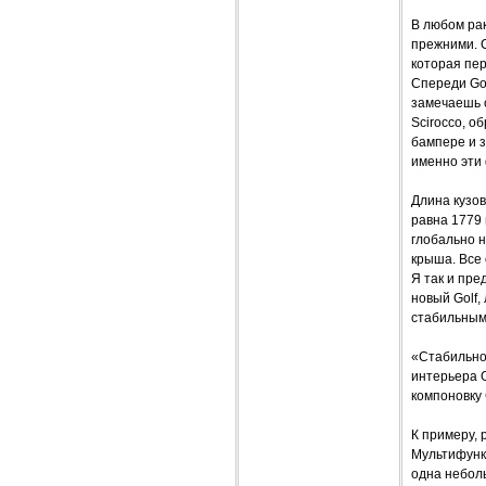
В любом рак
прежними. С
которая пер
Спереди Gol
замечаешь с
Scirocco, 
бампере и 
именно эти
Длина кузов
равна 1779 
глобально н
крыша. Все 
Я так и пре
новый Golf,
стабильны
«Стабильнос
интерьера 
компоновку 
К примеру, 
Мультифункц
одна небол