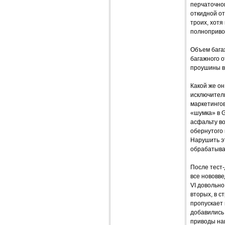
перчаточног
откидной от
троих, хотя
полноприво
Объем бага
багажного о
проушины в
Какой же он
исключитель
маркетингов
«шумка» в G
асфальту во
обернутого
Нарушить эт
обрабатыват
После тест
все нововве
VI довольно
вторых, в с
пропускает 
добавились
приводы нав