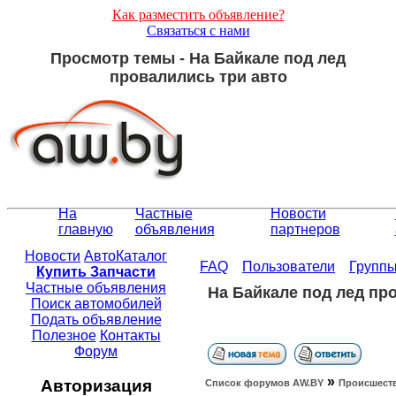
Как разместить объявление?
Связаться с нами
Просмотр темы - На Байкале под лед
провалились три авто
На
Частные
Новости
главную
объявления
партнеров
Новости
АвтоКаталог
FAQ
Пользователи
Групп
Купить Запчасти
Частные объявления
На Байкале под лед пр
Поиск автомобилей
Подать объявление
Полезное
Контакты
Форум
»
Авторизация
Список форумов АW.BY
Происшест