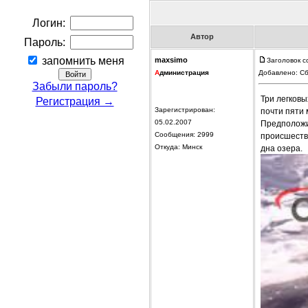
Логин:
Автор
Пароль:
запомнить меня
maxsimo
Заголовок с
А
дминистрация
Добавлено: Сб
Забыли пароль?
Три легковы
Регистрация →
Зарегистрирован:
почти пяти 
05.02.2007
Предположи
Сообщения: 2999
происшеств
Откуда: Минск
дна озера.