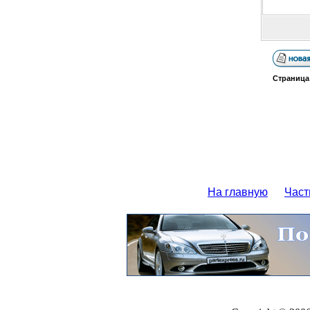
Страниц
На главную
Част