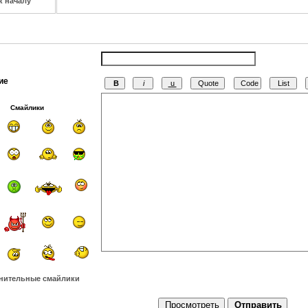
к началу
ие
Смайлики
нительные смайлики