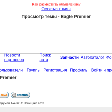
Как разместить объявление?
Связаться с нами
Просмотр темы - Eagle Premier
Новости
Поиск
Запчасти
АвтоКаталог
Фо
партнеров
авто
ользователи
Группы
Регистрация
Профиль
Войти и п
 Premier
»
орумов АW.BY
Немецкие авто