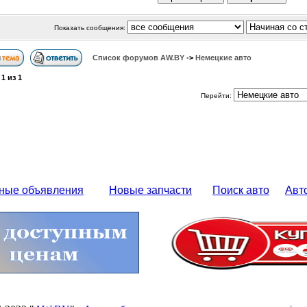
Показать сообщения:
Список форумов АW.BY
->
Немецкие авто
а
1
из
1
Перейти:
ные объявления
Новые запчасти
Поиск авто
Авт