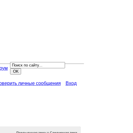
рум
роверить личные сообщения
Вход
Предыдущая тема
::
Следующая тема