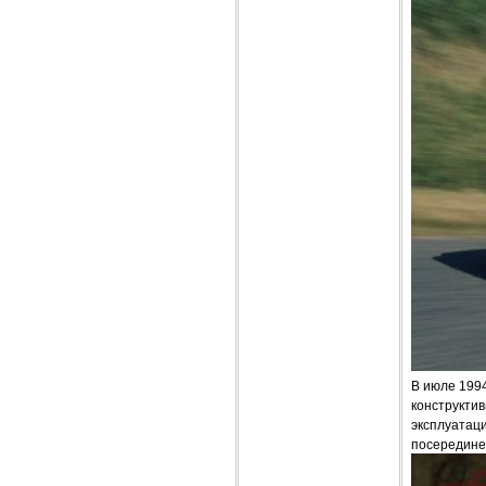
В июле 199
конструкти
эксплуатац
посередине