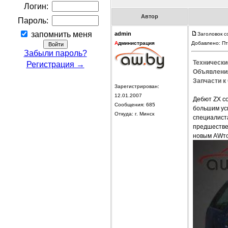
Логин:
Автор
Пароль:
запомнить меня
admin
Заголовок с
А
дминистрация
Добавлено: Пт
Забыли пароль?
Технически
Регистрация →
Объявления
Запчасти к 
Зарегистрирован:
12.01.2007
Дебют ZX со
Сообщения: 685
большим усп
Откуда: г. Минск
специалиста
предшестве
новым AWто