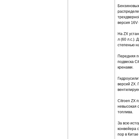
Бензиновых 
распределен
трехдверной
версия 16V 
На ZX уста
л (60 л.с.)
степенью н
Передняя по
подвеска Ci
кренами.
Гидроусилит
версий ZX. 
вентилируе
Citroen ZX 
невысокая с
топлива.
За всю исто
конвейера с
пор в Китае