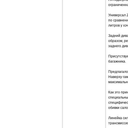
ограниченна
Универсал Z
по сравнени
литров у хэ
Задний див
образом, р
заднего див
Присутству
багажника.
Предлагалос
Наверху га
максимальн
Как это при
специальных
специфичес
обивки сало
Линейка сил
трансмисси