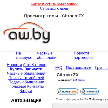
Как разместить объявление?
Связаться с нами
Просмотр темы - Citroen ZX
На
Частные
Новости
главную
объявления
партнеров
Новости
АвтоКаталог
FAQ
Пользователи
Групп
Купить Запчасти
Частные объявления
Citroen ZX
Поиск автомобилей
На страницу
1
,
2
След.
Подать объявление
Полезное
Контакты
Форум
»
Авторизация
Список форумов АW.BY
Французски