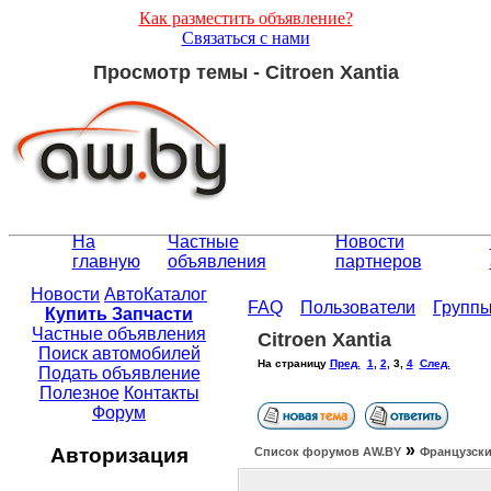
Как разместить объявление?
Связаться с нами
Просмотр темы - Citroen Xantia
На
Частные
Новости
главную
объявления
партнеров
Новости
АвтоКаталог
FAQ
Пользователи
Групп
Купить Запчасти
Частные объявления
Citroen Xantia
Поиск автомобилей
На страницу
Пред.
1
,
2
,
3
,
4
След.
Подать объявление
Полезное
Контакты
Форум
»
Авторизация
Список форумов АW.BY
Французски