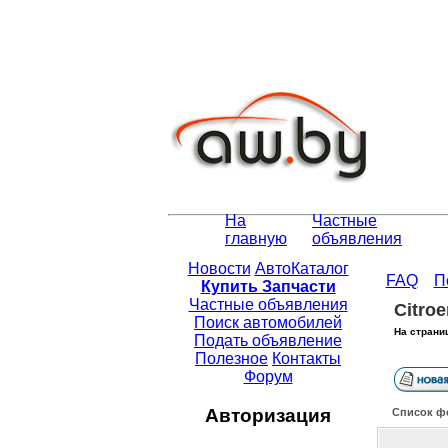
На
Частные
главную
объявления
Новости
АвтоКаталог
FAQ
П
Купить Запчасти
Частные объявления
Citroe
Поиск автомобилей
На страни
Подать объявление
Полезное
Контакты
Форум
Авторизация
Список ф