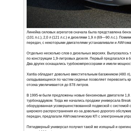
Линейка силовых агрегатов сначала была представлена бензино
(101 л.с.), 2,0 л (121 л.с.) и дизелями 1,9 л (69—90 л.с.). П
передач, с некоторыми двигателями устанавливали и AWтом
Отдельно несколько слов о дизельных версиях. Выпускалось
по конструкции 1,9-литровых дизеля. Первый предлагался в б
Два других оснащались турбокомпрессорами и имели мощност
Xantia обладает довольно вместительным багажником (480 л),
складывающееся по частям сиденье позволяет перевозить кр
отсека увеличивается до 878 литров.
В 1995-м были предложены новые бензиновые двигатели 1,8 л 
турбонаддувом. Тогда же начались продажи универсала Break
оборудованная усовершенствованной подвеской с системой с
широкого распространения из-за довольно дорогого обслужив
передач, предлагали AWтоматическую КП с электронным упр
Пятидверный универсал получил такой же изящный и оригина