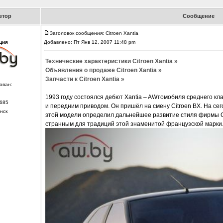
втор
Сообщение
Заголовок сообщения: Citroen Xantia
ция
Добавлено: Пт Янв 12, 2007 11:48 pm
Технические характеристики Citroen Xantia »
Объявления о продаже Citroen Xantia »
Запчасти к Citroen Xantia »
ован:
1993 году состоялся дебют Xantia – AWтомобиля среднего к
685
и передним приводом. Он пришёл на смену Citroen BX. На сег
нск
этой модели определил дальнейшее развитие стиля фирмы Cit
странным для традиций этой знаменитой французской марки