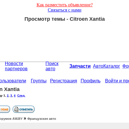
Как разместить объявление?
Связаться с нами
Просмотр темы - Citroen Xantia
Новости
Поиск
Запчасти
АвтоКаталог
Фо
партнеров
авто
ользователи
Группы
Регистрация
Профиль
Войти и п
n Xantia
цу
1
,
2
,
3
,
4
След.
»
орумов АW.BY
Французские авто