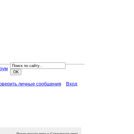
рум
роверить личные сообщения
Вход
Предыдущая тема
::
Следующая тема