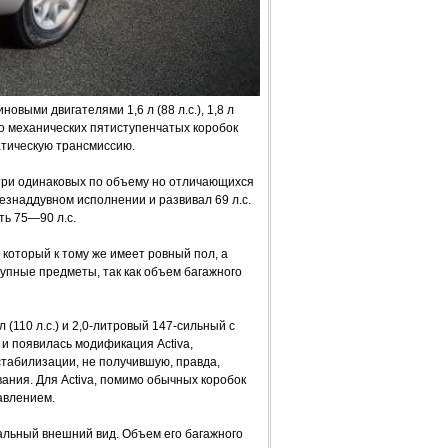
выми двигателями 1,6 л (88 л.с.), 1,8 л
омимо механических пятиступенчатых коробок
атическую трансмиссию.
 три одинаковых по объему но отличающихся
езнаддувном исполнении и развивал 69 л.с.
ь 75—90 л.с.
 который к тому же имеет ровный пол, а
упные предметы, так как объем багажного
(110 л.с.) и 2,0-литровый 147-сильный с
 и появилась модификация Activa,
табилизации, не получившую, правда,
ания. Для Activa, помимо обычных коробок
авлением.
льный внешний вид. Объем его багажного