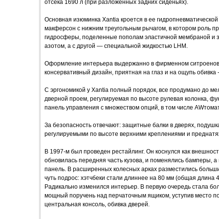
отсека 1690 л (при разложенных задних сиденьях).
Основная изюминка Xantia кроется в ее гидропневматической
макферсон с нижним треугольным рычагом, в котором роль п
гидросферы, поделенные пополам эластичной мембраной и 
азотом, а с другой — специальной жидкостью LHM.
Оформление интерьера выдержанно в фирменном ситроеновск
консервативный дизайн, приятная на глаз и на ощупь обивка -
С эргономикой у Xantia полный порядок, все продумано до м
дверной проем, регулируемая по высоте рулевая колонка, ф
панель управления с множеством опций, в том числе AWтома
За безопасность отвечают: защитные балки в дверях, подушк
регулируемыми по высоте верхними креплениями и преднатя
В 1997-м был проведен рестайлинг. Он коснулся как внешност
обновилась передняя часть кузова, и поменялись бамперы, а
панель. В расширенных колесных арках разместились больши
чуть подрос: хэтчбеки стали длиннее на 80 мм (общая длина 4
Радикально изменился интерьер. В первую очередь стала бол
мощный поручень над перчаточным ящиком, уступив место по
центральная консоль, обивка дверей.