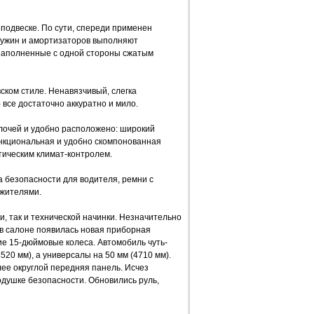
 подвеске. По сути, спереди применен
ружин и амортизаторов выполняют
заполненные с одной стороны сжатым
ом стиле. Ненавязчивый, слегка
 все достаточно аккуратно и мило.
елочей и удобно расположено: широкий
ункциональная и удобно скомпонованная
тическим климат-контролем.
а безопасности для водителя, ремни с
жителями.
и, так и технической начинки. Незначительно
 в салоне появилась новая приборная
е 15-дюймовые колеса. Автомобиль чуть-
520 мм), а универсалы на 50 мм (4710 мм).
ее округлой передняя панель. Исчез
душке безопасности. Обновились руль,