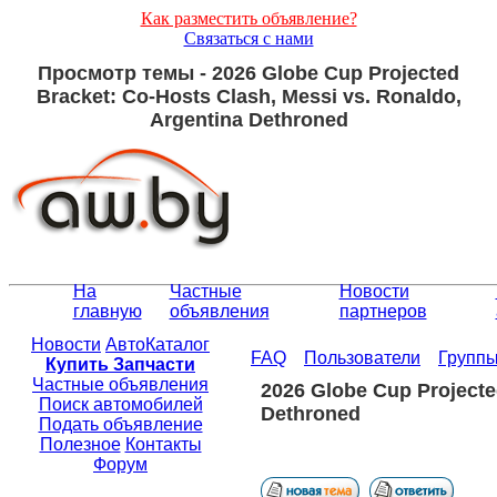
Как разместить объявление?
Связаться с нами
Просмотр темы - 2026 Globe Cup Projected
Bracket: Co-Hosts Clash, Messi vs. Ronaldo,
Argentina Dethroned
На
Частные
Новости
главную
объявления
партнеров
Новости
АвтоКаталог
FAQ
Пользователи
Групп
Купить Запчасти
Частные объявления
2026 Globe Cup Projecte
Поиск автомобилей
Dethroned
Подать объявление
Полезное
Контакты
Форум