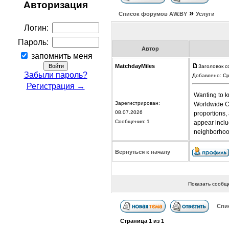
Авторизация
»
Список форумов АW.BY
Услуги
Логин:
Пароль:
Автор
запомнить меня
MatchdayMiles
Заголовок со
Забыли пароль?
Добавлено: Ср
Регистрация →
Wanting to k
Зарегистрирован:
Worldwide Cu
08.07.2026
proportions,
Сообщения: 1
appear inclu
neighborhood
Вернуться к началу
Показать сообщ
Спи
Страница
1
из
1